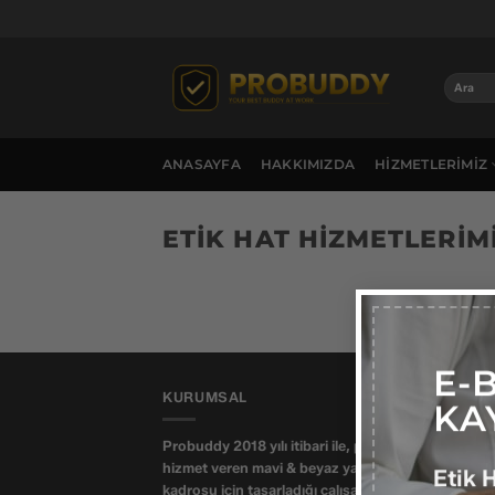
İçeriğe
atla
ANASAYFA
HAKKIMIZDA
HIZMETLERIMIZ
ETIK HAT HIZMETLERIM
E-
KURUMSAL
KA
Probuddy 2018 yılı itibari ile, profesyonel yaşamd
hizmet veren mavi & beyaz yaka çalışanlar ve yönet
Etik 
kadrosu için tasarladığı çalışan memnuniyeti, onli