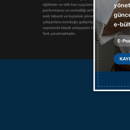
yönet
eğitimler ve etik hat uygulamaları ile iş yerindeki
performansı ve verimliliği arttırmaktadır. Probuddy
günce
web tabanlı ve topluluk yönetimi mobil uygulaması
çalışanlara sunduğu gelişmiş teknoloji çözümleri
e-bült
sayesinde klasik anlayıştan farklı çözüm önerileri i
fark yaratmaktadır.
GEN