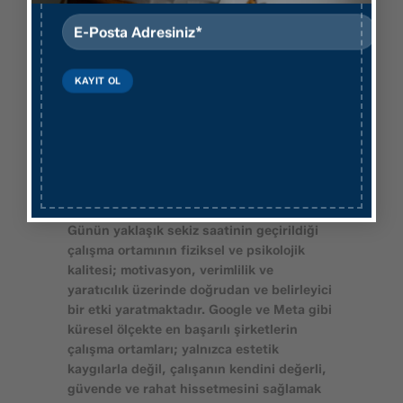
etkilediğini tutarlı olarak ortaya
koymaktadır. Buna karşın yapıcı geri
bildirim kültürüne dayalı bir yönetim
yaklaşımı; hataları öğrenme ve gelişim
fırsatına dönüştürmekte, motivasyon
kaybının önüne geçmekte ve kurumda
psikolojik açıdan güvenli bir çalışma iklimi
inşa etmektedir.
Ergonomik ve Destekleyici Çalışma
Ortamı
Günün yaklaşık sekiz saatinin geçirildiği
çalışma ortamının fiziksel ve psikolojik
kalitesi; motivasyon, verimlilik ve
yaratıcılık üzerinde doğrudan ve belirleyici
bir etki yaratmaktadır. Google ve Meta gibi
küresel ölçekte en başarılı şirketlerin
çalışma ortamları; yalnızca estetik
kaygılarla değil, çalışanın kendini değerli,
güvende ve rahat hissetmesini sağlamak