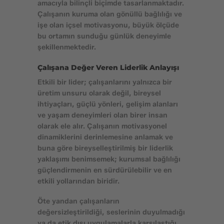
amacıyla bilinçli biçimde tasarlanmaktadır.
Çalışanın kuruma olan gönüllü bağlılığı ve
işe olan içsel motivasyonu, büyük ölçüde
bu ortamın sunduğu günlük deneyimle
şekillenmektedir.
Çalışana Değer Veren Liderlik Anlayışı
Etkili bir lider; çalışanlarını yalnızca bir
üretim unsuru olarak değil, bireysel
ihtiyaçları, güçlü yönleri, gelişim alanları
ve yaşam deneyimleri olan birer insan
olarak ele alır. Çalışanın motivasyonel
dinamiklerini derinlemesine anlamak ve
buna göre bireyselleştirilmiş bir liderlik
yaklaşımı benimsemek; kurumsal bağlılığı
güçlendirmenin en sürdürülebilir ve en
etkili yollarından biridir.
Öte yandan çalışanların
değersizleştirildiği, seslerinin duyulmadığı
ya da etik dışı uygulamalarla karşılaştığı