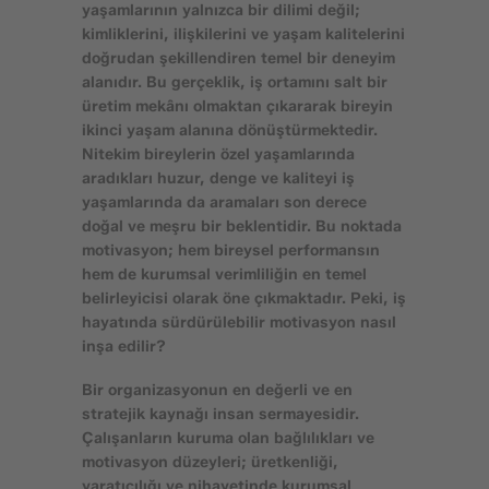
yaşamlarının yalnızca bir dilimi değil;
kimliklerini, ilişkilerini ve yaşam kalitelerini
doğrudan şekillendiren temel bir deneyim
alanıdır. Bu gerçeklik, iş ortamını salt bir
üretim mekânı olmaktan çıkararak bireyin
ikinci yaşam alanına dönüştürmektedir.
Nitekim bireylerin özel yaşamlarında
aradıkları huzur, denge ve kaliteyi iş
yaşamlarında da aramaları son derece
doğal ve meşru bir beklentidir. Bu noktada
motivasyon; hem bireysel performansın
hem de kurumsal verimliliğin en temel
belirleyicisi olarak öne çıkmaktadır. Peki, iş
hayatında sürdürülebilir motivasyon nasıl
inşa edilir?
Bir organizasyonun en değerli ve en
stratejik kaynağı insan sermayesidir.
Çalışanların kuruma olan bağlılıkları ve
motivasyon düzeyleri; üretkenliği,
yaratıcılığı ve nihayetinde kurumsal