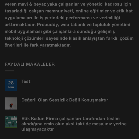
veren mavi & beyaz yaka çalışanlar ve yönetici kadrosu için
tasarladığı çalışan memnuniyeti, online eğitimler ve etik hat
uygulamaları ile iş yerindeki performansı ve verimliliği
arttırmaktadır. Probuddy, web tabanlı ve topluluk yönetimi
mobil uygulaması gibi çalışanlara sunduğu gelişmiş
teknoloji çözümleri sayesinde klasik anlayıştan farklı çözüm
önerileri ile fark yaratmaktadır.
FAYDALI MAKALELER
Test
28
Tem
Yorum
yok
Test
Değerli Olan Sessizlik Değil Konuşmaktır
Yorum
yok
Değerli
Olan
Etik Kodun Firma çalışanları tarafından teslim
Sessizlik
Değil
alındığına emin olun aksi taktide mesajınız yerine
Konuşmaktır
ulaşmayacaktır
Yorum
yok