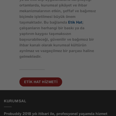
ortamlarda, kurumsal şikâyet ve ihbar
mekanizmalarının etkin, şeffaf ve bağımsız
biçimde işletilmesi büyük önem
taşımaktadır. Bu bağlamda
Etik Hat
;
çalışanların herhangi bir baskı ya da
yaptırım kaygısı taşımaksızın
başvurabileceği, güvenilir ve bağımsız bir
ihbar kanalı olarak kurumsal kültürün
ayrılmaz ve vazgeçilmez bir parçası haline
gelmektedir.
ETIK HAT HIZMETI
KURUMSAL
Probuddy 2018 yılı itibari ile, profesyonel yaşamda hizmet